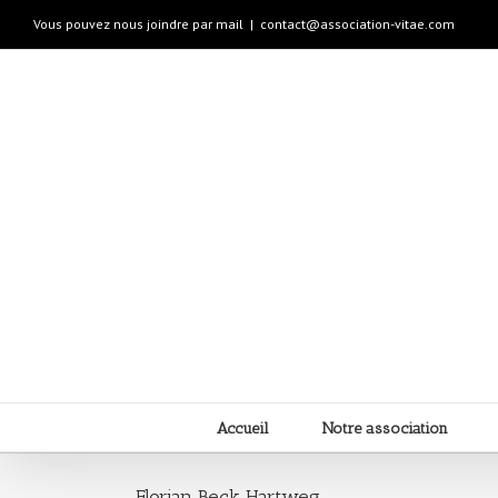
Vous pouvez nous joindre par mail
|
contact@association-vitae.com
Accueil
Notre association
Florian Beck Hartweg