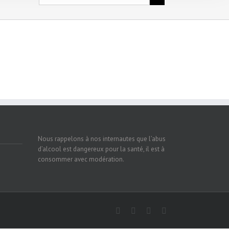
Nous rappelons à nos internautes que l’abus
d’alcool est dangereux pour la santé, il est à
consommer avec modération.