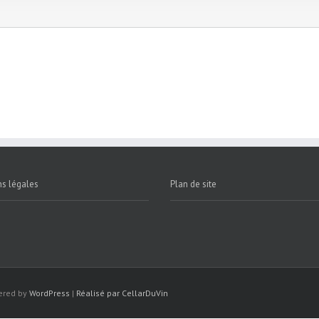
s légales
Plan de site
wered by
WordPress
|
Réalisé par CellarDuVin