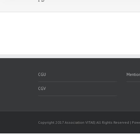
CGU
Mention
CGV
Copyright 2017 Association VITAE| All Rights Reserved | Po