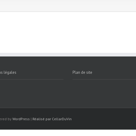
s légales
Plan de site
wered by
WordPress
|
Réalisé par CellarDuVin