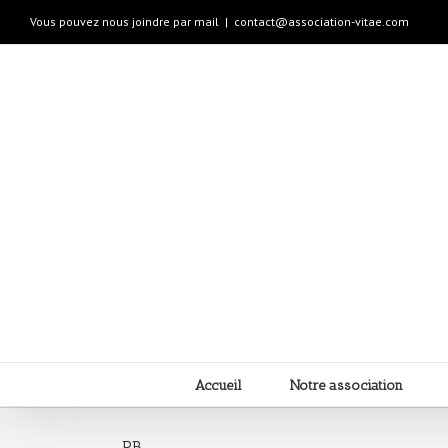
Vous pouvez nous joindre par mail
|
contact@association-vitae.com
Accueil
Notre association
PB