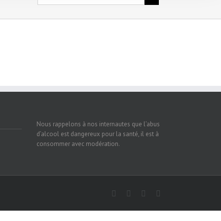
Nous rappelons à nos internautes que l’abus
d’alcool est dangereux pour la santé, il est à
consommer avec modération.